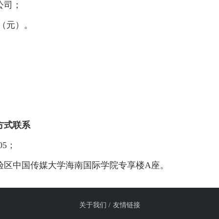
公司；
0（元）。
方式联系
105；
验区中国传媒大学海南国际学院专享楼A座。
关于我们 /
友情链接